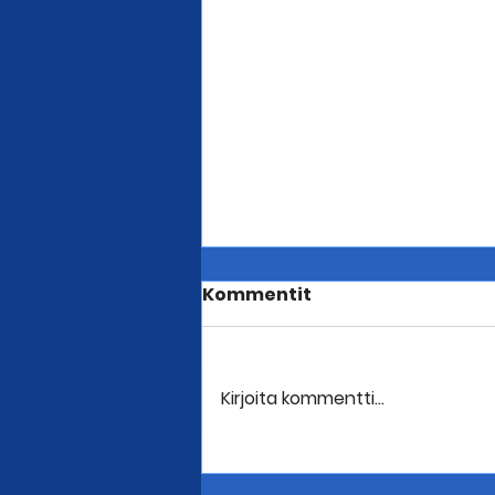
Kommentit
Kirjoita kommentti...
Lähes sata ajoi Seutulan