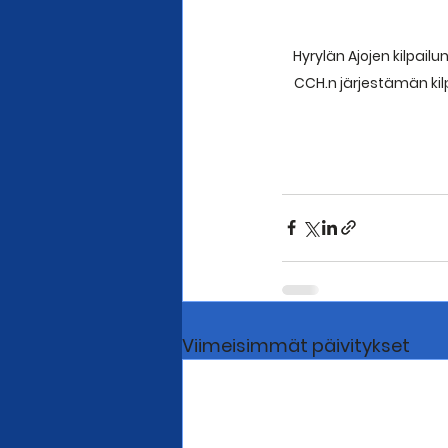
Hyrylän Ajojen kilpail
CCH.n järjestämän kilp
Viimeisimmät päivitykset