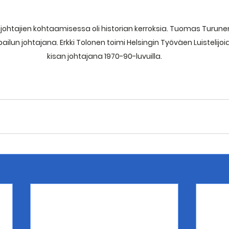
unjohtajien kohtaamisessa oli historian kerroksia. Tuomas Turunen
ailun johtajana. Erkki Tolonen toimi Helsingin Työväen Luistelijo
kisan johtajana 1970-90-luvuilla.