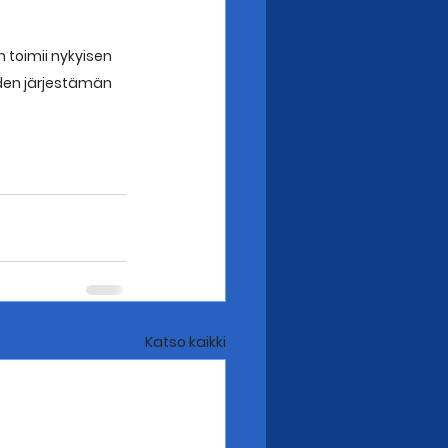
 toimii nykyisen 
iden järjestämän 
Katso kaikki