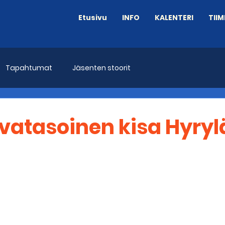
Etusivu
INFO
KALENTERI
TIIM
Tapahtumat
Jäsenten stoorit
ovatasoinen kisa Hyry