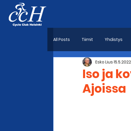
All Posts
Tiimit
Yhdistys
Esko Lius
15.5.2022
Iso ja k
Ajoissa