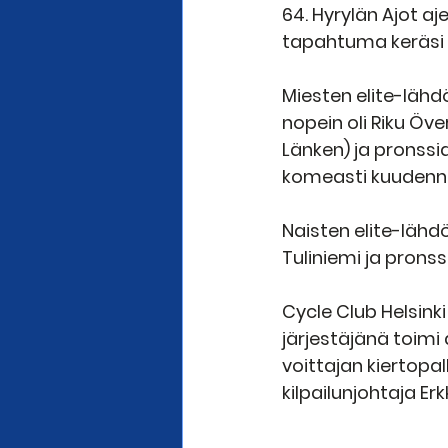
64. Hyrylän Ajot aj
tapahtuma keräsi t
Miesten elite-lähdö
nopein oli Riku Öve
Länken) ja pronssi
komeasti kuudenne
Naisten elite-lähdö
Tuliniemi ja pron
Cycle Club Helsinki
järjestäjänä toimi 
voittajan kiertopal
kilpailunjohtaja Erk