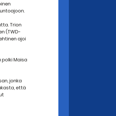
oinen 
kuntoajoon.
tta. Trion 
onen (TWD-
htinen ajoi 
 polki Maisa 
san, jonka 
akasta, että 
ut 