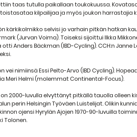
ettiin taas tutulla paikallaan toukokuussa. Kovatas
oistasataa kilpailijaa ja myös joukon harrastajia 
n kärkikolmikko selvisi jo varhain pitkän hatkan kau
rmark (Jurvan Voima). Toiseksi sijoittui Ilkka Mikk
a otti Anders Bäckman (IBD-Cycling). CCH:n Janne Le
ksi.
n vei nimiinsä Essi Pelto-Arvo (IBD Cycling). Hopeaa
ssia Meri Helmi (molemmat Continental-Focus).
 on 2000-luvulla elvyttänyt pitkällä tauolla olleen ki
alun perin Helsingin Työväen Luistelijat. Olikin kunni
kinnon ojensi Hyrylän Ajojen 1970-90-luvuilla toimin
ki Tolonen.