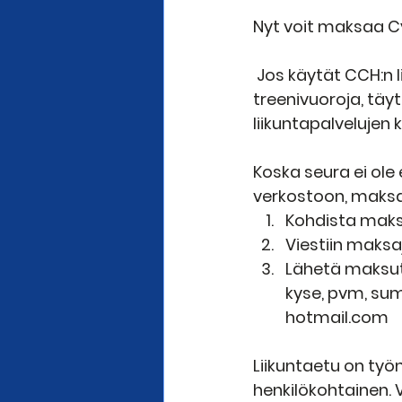
Nyt voit maksaa Cy
 Jos käytät CCH:n l
treenivuoroja, täy
liikuntapalvelujen
Koska seura ei ole e
verkostoon, maks
Kohdista maksu
Viestiin maksa
Lähetä maksut
kyse, pvm, su
hotmail.com
Liikuntaetu on työ
henkilökohtainen. 