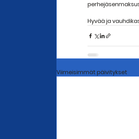
perhejäsenmaksust
Hyvää ja vauhdika
Viimeisimmät päivitykset