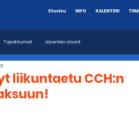
Etusivu
INFO
KALENTERI
TIIM
Tapahtumat
Jäsenten stoorit
23
yt liikuntaetu CCH:n
aksuun!