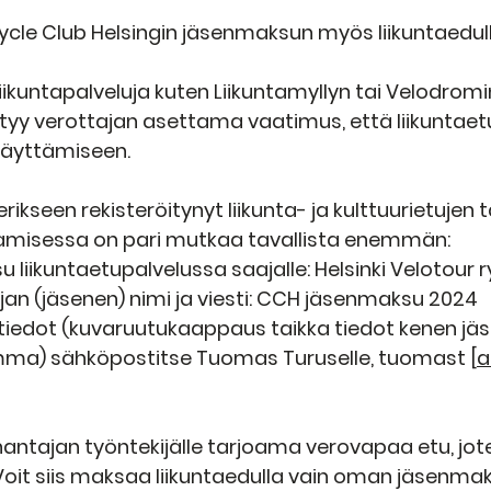
cle Club Helsingin jäsenmaksun myös liikuntaedul
iikuntapalveluja kuten Liikuntamyllyn tai Velodromi
ttyy verottajan asettama vaatimus, että liikuntaet
 käyttämiseen.
rikseen rekisteröitynyt liikunta- ja kulttuurietujen t
amisessa on pari mutkaa tavallista enemmän:
 liikuntaetupalvelussa saajalle: Helsinki Velotour r
jan (jäsenen) nimi ja viesti: CCH jäsenmaksu 2024
iedot (kuvaruutukaappaus taikka tiedot kenen jä
mma) sähköpostitse Tuomas Turuselle, tuomast [
a
nantajan työntekijälle tarjoama verovapaa etu, jot
Voit siis maksaa liikuntaedulla vain oman jäsenmak