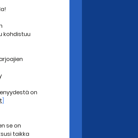
la!
n 
u kohdistuu 
arjoajien 
y
senyydestä on 
t
]
en se on 
susi taikka 