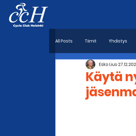
All Posts
Tiimit
Yhdistys
Esko Lius
27.12.20
Käytä n
jäsenm