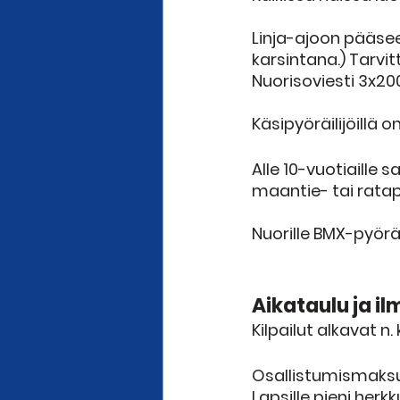
Linja-ajoon pääsee
karsintana.) Tarvi
Nuorisoviesti 3x20
Käsipyöräilijöillä o
Alle 10-vuotiaille
maantie- tai ratap
Nuorille BMX-pyöräi
Aikataulu ja i
Kilpailut alkavat n
Osallistumismaksu on
Lapsille pieni herkk