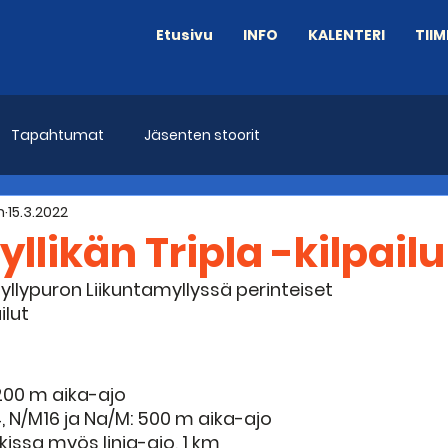
Etusivu
INFO
KALENTERI
TIIM
Tapahtumat
Jäsenten stoorit
n
15.3.2022
Myllikän Tripla -kilpailu
Myllypuron Liikuntamyllyssä perinteiset 
ilut
200 m aika-ajo
4, N/M16 ja Na/M: 500 m aika-ajo
kissa myös linja-ajo, 1 km