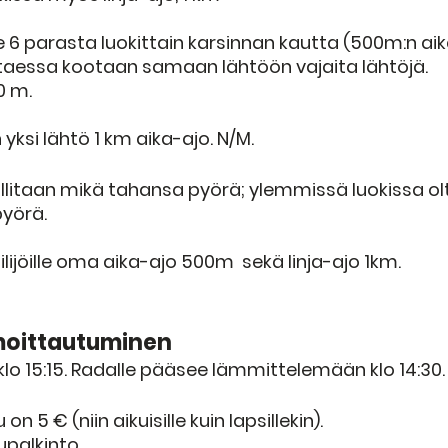
 6 parasta luokittain karsinnan kautta (500m:n aik
ttaessa kootaan samaan lähtöön vajaita lähtöjä.
0 m.
n yksi lähtö 1 km aika-ajo. N/M. 
 sallitaan mikä tahansa pyörä; ylemmissä luokissa ol
yörä.  
lijöille oma aika-ajo 500m  sekä linja-ajo 1km.  
lmoittautuminen 
. klo 15:15. Radalle pääsee lämmittelemään klo 14:30.
 5 € (niin aikuisille kuin lapsillekin). 
upalkinto.