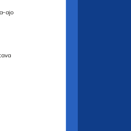
a-ajo 
tava 