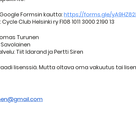
Google Formsin kautta: 
https://forms.gle/yA9HZ8
: Cycle Club Helsinki ry FI08 1011 3000 2190 13
Tuomas Turunen
ni Savolainen 
velu: Tiit Idarand ja Pertti Siren
vaadi lisenssiä. Mutta oltava oma vakuutus tai lisen
ainen@gmail.com