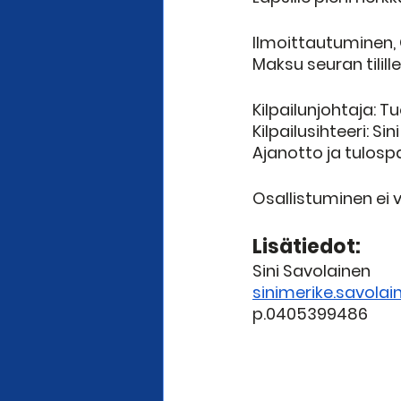
Ilmoittautuminen, 
Maksu seuran tilille
Kilpailunjohtaja: 
Kilpailusihteeri: Si
Ajanotto ja tulospal
Osallistuminen ei 
Lisätiedot: 
Sini Savolainen 
sinimerike.savol
p.0405399486