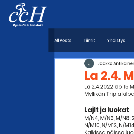
All Posts
Tiimit
Yhdistys
Jaakko Antikaine
La 2.4. 
La 2.4.2022 klo 15 
Myllikän Tripla kilpa
Lajit ja luokat 
M/N4, M/N6, M/N8: 
N/M10, N/M12, N/M1
Kaikissa näissä luo