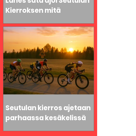
Lähes sata ajoi Seutulan
Kierroksen mitä
kauneimpana kesäiltana
Seutulan kierros ajetaan
parhaassa kesäkelissä
sunnuntai-iltana 13.7.