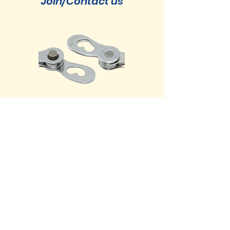
Join/Contact us
Tarkemmat tiedot tästä!
Contact us
(English info in the works)
Pepen tempo
Weekly club TT