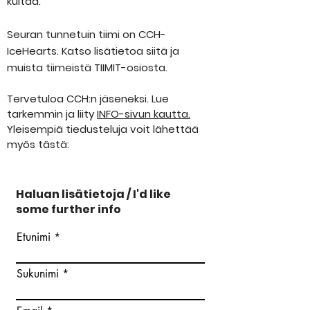
kultaa.
Seuran tunnetuin tiimi on CCH-
IceHearts. Katso lisätietoa siitä ja
muista tiimeistä TIIMIT-osiosta.
Tervetuloa CCH:n jäseneksi. Lue
tarkemmin ja liity
INFO-sivun kautta.
Yleisempiä tiedusteluja voit lähettää
myös tästä:
Haluan lisätietoja / I'd like
some further info
Etunimi
Sukunimi