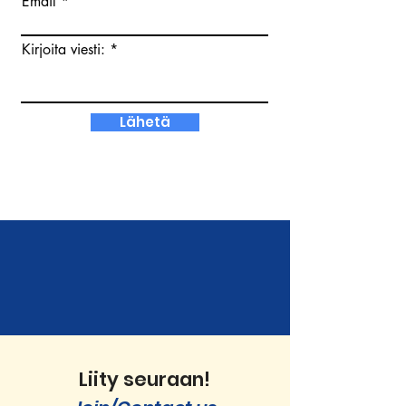
Email
Kirjoita viesti:
Lähetä
Liity seuraan!