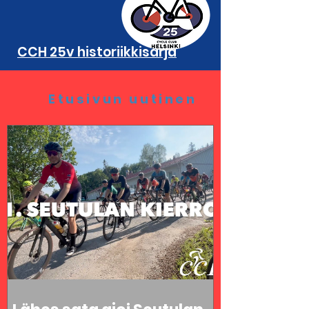
CCH 25v historiikkisarja
Etusivun uutinen