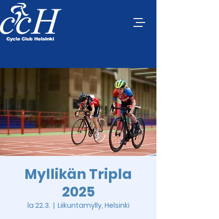
Myllikän Tripla
2025
la 22.3.
  |  
Liikuntamylly, Helsinki