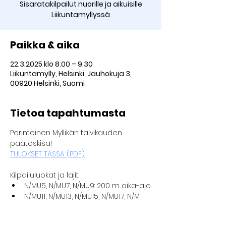
Sisäratakilpailut nuorille ja aikuisille
Liikuntamyllyssä
Paikka & aika
22.3.2025 klo 8.00 – 9.30
Liikuntamylly, Helsinki, Jauhokuja 3,
00920 Helsinki, Suomi
Tietoa tapahtumasta
Perinteinen Myllikän talvikauden 
päätöskisa!
TULOKSET TÄSSÄ (PDF)
Kilpailuluokat ja lajit:
N/MU5, N/MU7, N/MU9: 200 m aika-ajo
N/MU11, N/MU13, N/MU15, N/MU17, N/M 
yleinen: 500 m aika-ajo