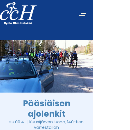
Pääsiäisen
ajolenkit
su 09.4.
  |  
Kuusijärven luona, 140-tien
varresta läh