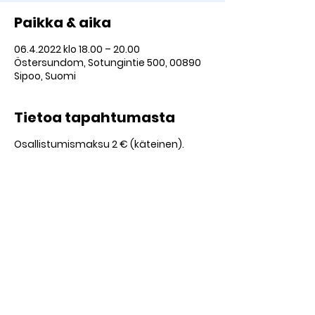
Paikka & aika
06.4.2022 klo 18.00 – 20.00
Östersundom, Sotungintie 500, 00890
Sipoo, Suomi
Tietoa tapahtumasta
Osallistumismaksu 2 € (käteinen).
Minuutin lähtövälit.
Jaa tämä tapahtuma