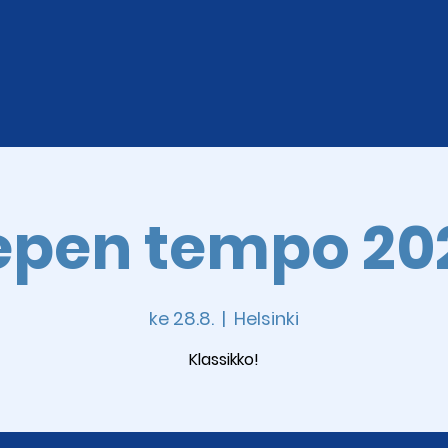
epen tempo 20
ke 28.8.
  |  
Helsinki
Klassikko!