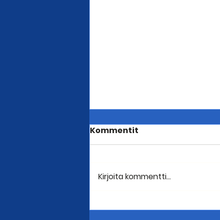
Kommentit
Kirjoita kommentti...
Lähes sata ajoi Seutulan