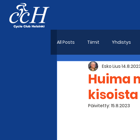
All Posts
Tiimit
Yhdistys
Esko Lius
14.8.202
Huima m
kisoista
Päivitetty:
15.8.2023