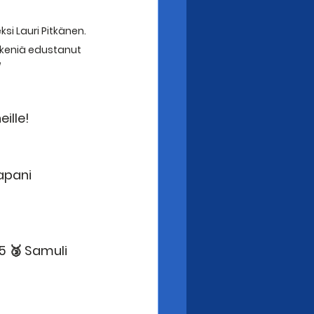
si Lauri Pitkänen. 
keniä edustanut 
/
ille!
apani 
5 🥉 Samuli 