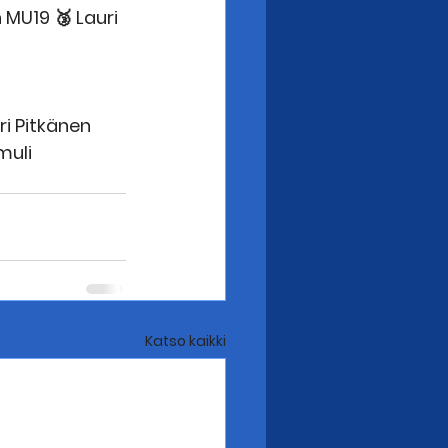
 MU19 🥉 Lauri 
ri Pitkänen 
muli 
Katso kaikki