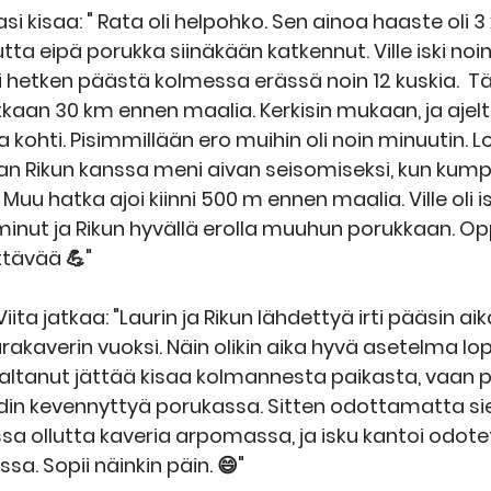
asi kisaa: " Rata oli helpohko. Sen ainoa haaste oli 3
tta eipä porukka siinäkään katkennut. Ville iski no
i hetken päästä kolmessa erässä noin 12 kuskia.  Tä
kaan 30 km ennen maalia. Kerkisin mukaan, ja ajelti
kohti. Pisimmillään ero muihin oli noin minuutin. L
n Rikun kanssa meni aivan seisomiseksi, kun kumpi
 Muu hatka ajoi kiinni 500 m ennen maalia. Ville oli 
 minut ja Rikun hyvällä erolla muuhun porukkaan. Op
yttävää 💪"
 Viita jatkaa: "Laurin ja Rikun lähdettyä irti pääsin aik
urakaverin vuoksi. Näin olikin aika hyvä asetelma l
kaltanut jättää kisaa kolmannesta paikasta, vaan p
din kevennyttyä porukassa. Sitten odottamatta siel
a ollutta kaveria arpomassa, ja isku kantoi odote
sa. Sopii näinkin päin. 😄"