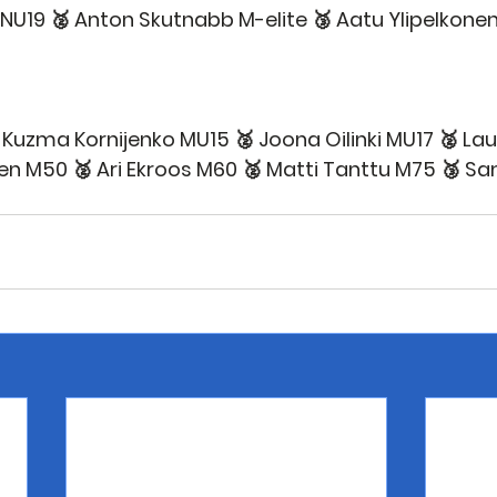
 NU19 🥈 Anton Skutnabb M-elite 🥉 Aatu Ylipelkonen
🥈 Kuzma Kornijenko MU15 🥈 Joona Oilinki MU17 🥈 Lau
en M50 🥈 Ari Ekroos M60 🥈 Matti Tanttu M75 🥉 Sa