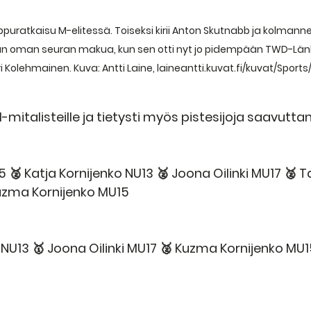
ppuratkaisu M-elitessä. Toiseksi kirii Anton Skutnabb ja kolmannek
an oman seuran makua, kun sen otti nyt jo pidempään TWD-Län
i Kolehmainen. Kuva: Antti Laine, laineantti.kuvat.fi/kuvat/Sports
italisteille ja tietysti myös pistesijoja saavuttane
 🥈 Katja Kornijenko NU13 🥈 Joona Oilinki MU17 🥈 T
uzma Kornijenko MU15 
 NU13 🥇 Joona Oilinki MU17 🥈 Kuzma Kornijenko MU1