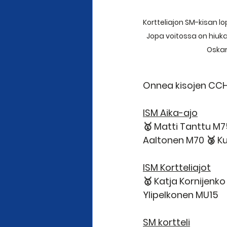
Kortteliajon SM-kisan lo
Jopa voitossa on hiuk
Oskar
Onnea kisojen CCH-m
ISM Aika-ajo
🥇 Matti Tanttu M75
Aaltonen M70 🥉 K
ISM Kortteliajot
🥇 Katja Kornijenko
Ylipelkonen MU15
SM kortteli