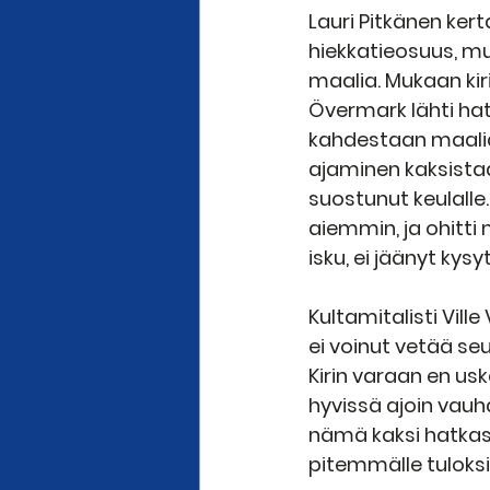
Lauri Pitkänen kert
hiekkatieosuus, mu
maalia. Mukaan kir
Övermark lähti hat
kahdestaan maalia 
ajaminen kaksistaa
suostunut keulalle.
aiemmin, ja ohitti
isku, ei jäänyt kys
Kultamitalisti Ville
ei voinut vetää se
Kirin varaan en us
hyvissä ajoin vauh
nämä kaksi hatkass
pitemmälle tuloksis