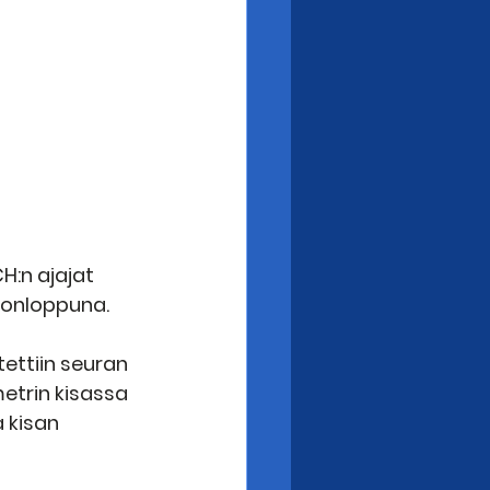
H:n ajajat 
konloppuna.
ettiin seuran 
etrin kisassa 
 kisan 