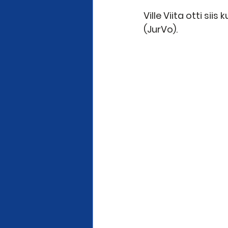
Ville Viita otti si
(JurVo).