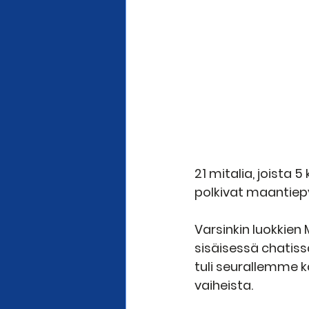
21 mitalia, joista 
polkivat maantiepy
Varsinkin luokkien
sisäisessä chatiss
tuli seurallemme k
vaiheista.