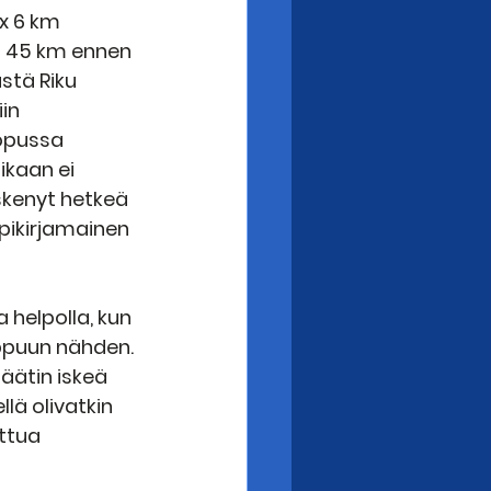
 x 6 km 
in 45 km ennen 
stä Riku 
in 
opussa 
kaan ei 
iskenyt hetkeä 
pikirjamainen 
a helpolla, kun 
oppuun nähden. 
äätin iskeä 
lä olivatkin 
ttua 