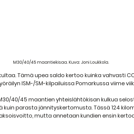
M30/40/45 maantiekisaa. Kuva: Joni Loukkola.
5 kultaa. Tämä upea saldo kertoo kuinka vahvasti CC
öräilyn ISM-/SM-kilpailuissa Pomarkussa viime vii
 M30/40/45 maantien yhteislähtökisan kulkua selost
ä kuin parasta jännityskertomusta. Tässä 124 kilom
aksoisvoitto, mutta annetaan kundien ensin kertoa