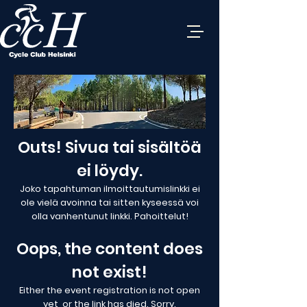
Outs! Sivua tai sisältöä
ei löydy.
Joko tapahtuman ilmoittautumislinkki ei
ole vielä avoinna tai sitten kyseessä voi
olla vanhentunut linkki. Pahoittelut!
Oops, the content does
not exist!
Either the event registration is not open
yet, or the link has died. Sorry.